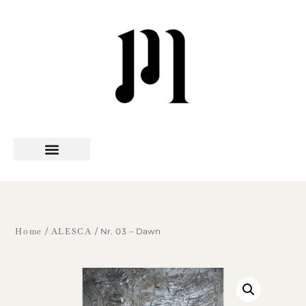
Art Series
MUTREA x
The artist MUTREA
Home
/
ALESCA
/ Nr. 03 – Dawn