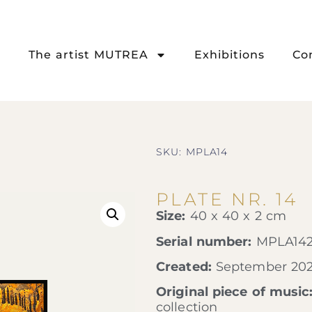
The artist MUTREA
Exhibitions
Co
SKU: MPLA14
PLATE NR. 14
Size:
40 x 40 x 2 cm
Serial number:
MPLA14
Created:
September 20
Original piece of music
collection