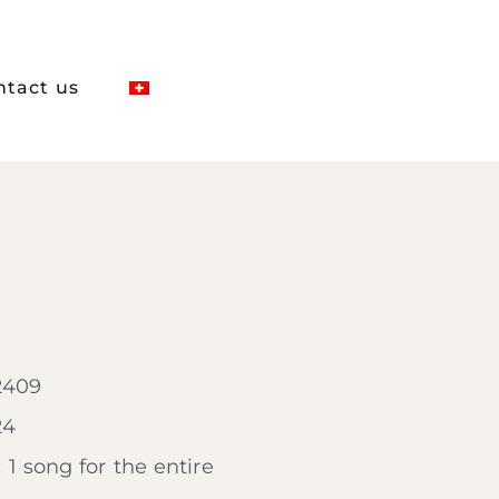
ntact us
2409
24
:
1 song for the entire