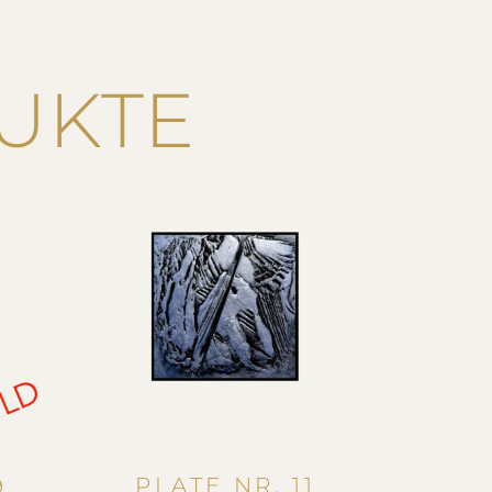
UKTE
PLATE NR. 11
9