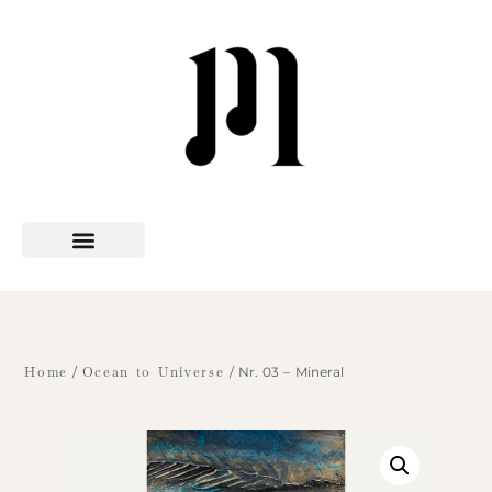
Art Series
MUTREA x
The artist MUTREA
Home
/
Ocean to Universe
/ Nr. 03 – Mineral